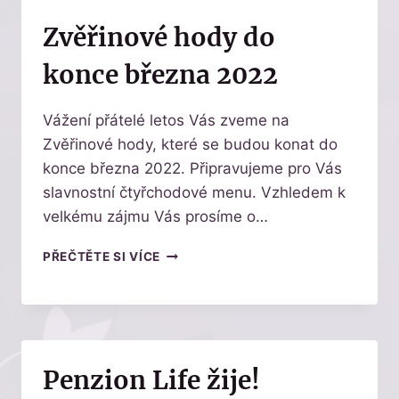
Zvěřinové hody do
konce března 2022
Vážení přátelé letos Vás zveme na
Zvěřinové hody, které se budou konat do
konce března 2022. Připravujeme pro Vás
slavnostní čtyřchodové menu. Vzhledem k
velkému zájmu Vás prosíme o…
ZVĚŘINOVÉ
PŘEČTĚTE SI VÍCE
HODY
DO
KONCE
BŘEZNA
2022
Penzion Life žije!