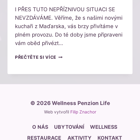
I PŘES TUTO NEPŘÍZNIVOU SITUACI SE
NEVZDÁVÁME. Věříme, že s našimi novými
kuchaři z Maďarska, vás brzy přivítáme v
plném provozu. Do té doby jsme připraveni
vám oběd přivézt…
PENZION
PŘEČTĚTE SI VÍCE
LIFE
ŽIJE!
© 2026 Wellness Penzion Life
Web vytvořil
Filip Znachor
O NÁS
UBYTOVÁNÍ
WELLNESS
RESTAURACE
AKTIVITY
KONTAKT