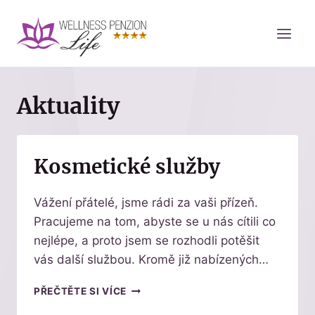
Přeskočit
na
obsah
Aktuality
Kosmetické služby
Vážení přátelé, jsme rádi za vaši přízeň.
Pracujeme na tom, abyste se u nás cítili co
nejlépe, a proto jsem se rozhodli potěšit
vás další službou. Kromě již nabízených…
KOSMETICKÉ
PŘEČTĚTE SI VÍCE
SLUŽBY