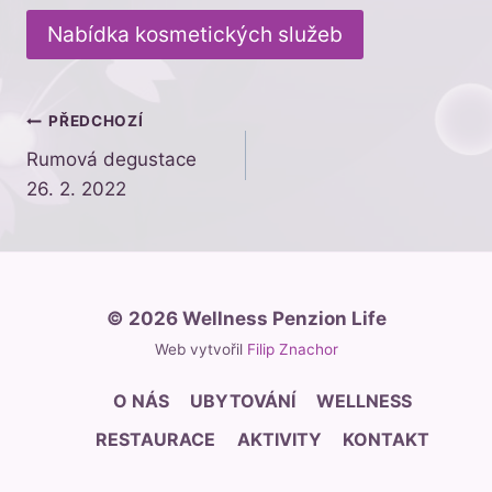
Nabídka kosmetických služeb
Navigace
PŘEDCHOZÍ
Rumová degustace
pro
26. 2. 2022
příspěvek
© 2026 Wellness Penzion Life
Web vytvořil
Filip Znachor
O NÁS
UBYTOVÁNÍ
WELLNESS
RESTAURACE
AKTIVITY
KONTAKT